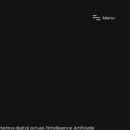
M
e
n
u
ing digital actuel, l’Intelligence Artificielle